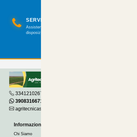
SERVIZIO CLIENTI
Assistenza clienti via mail e telefonica a tua
disposizione.
3341210267
390831667115
agritecnicasrl@gmail.com
Informazioni Utili
Pagamenti Accettati
Chi Siamo
Bonifico