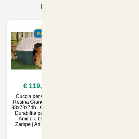
Prodotti Consigliati
SUMMER
SUMMER
€ 119,90
€ 9,90
Cuccia per Cani in
Disabituante Spray
Resina Grandi Taglie
Naturale per Cani e
98x78x74h - Comfort e
Gatti 750ml - Proteggi
Durabilità per il Tuo
la tua Casa con
Amico a Quattro
Barriera Efficace -
Zampe | Articoli per
Articoli per Animali su
Artico