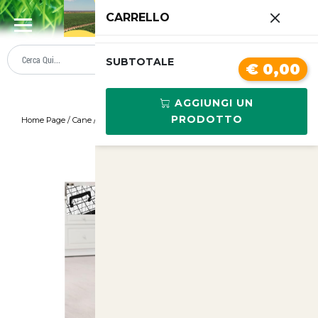
0
CARRELLO
SUMMER SALE
PREZZI BOLLENTI
SUBTOTALE
€ 0,00
AGGIUNGI UN
PRODOTTO
Home Page
/
Cane
/
Gabbia in ferro pieghevole per cani 76x45x51.5h
/
<
>