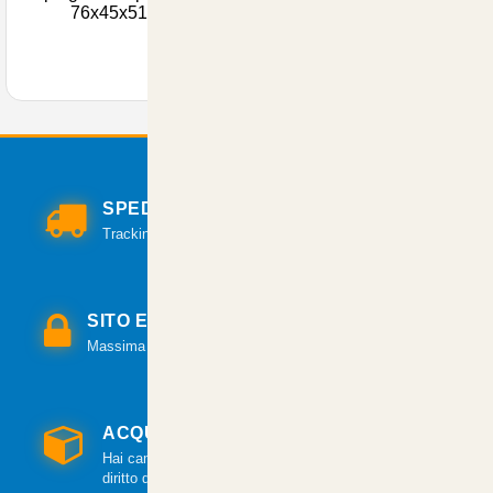
76x45x51.5h
SPEDIZIONI VELOCI
Tracking per il monitoraggio della spedizione.
SITO E PAGAMENTI SICURI
Massima sicurezza per tutte le modalità di pagamento.
ACQUISTO GARANTITO
Hai cambiato idea? Hai 14 giorni per esercitare il
diritto di recesso.