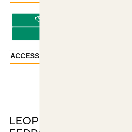
PAGA IN CONTRASSEGNO
PAGA CON BONIFICO
ACCESSORI
-
Descrizione
LEOPET - GABBIA IN