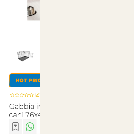
HOT PRICE
Recensisci questo articolo
Gabbia in ferro pieghevole per
cani 76x45x51.5h