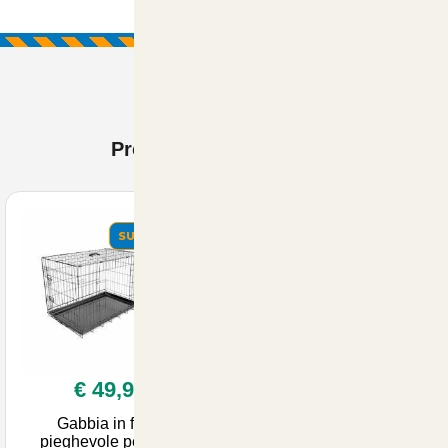
Prodotti Visti di recente
SUMMER
€ 49,90
Gabbia in ferro
pieghevole per cani