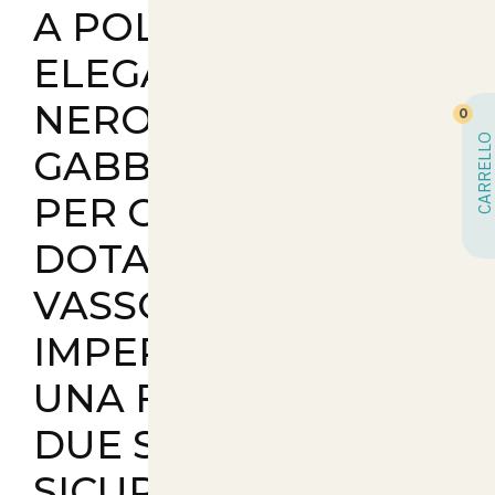
A POLVERE IN UN
ELEGANTE COLORE
NERO, QUESTA
0
CARRELLO
GABBIA PORTATILE
PER CUCCIOLI È
DOTATA DI UN
VASSOIO
IMPERMEABILE PER
UNA FACILE PULIZIA,
DUE SERRATURE
SICURE E UN'UNICA