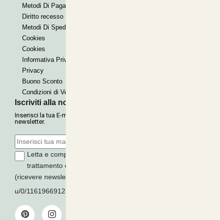
Metodi Di Pagamento
Contrassegno
Diritto recesso
Paypal express
Metodi Di Spedizione
Cookies
Cookies
Informativa Privacy
Privacy
Buono Sconto
Condizioni di Vendita
Iscriviti alla nostra Newsletter
Inserisci la tua E-mail per ricevere le nostre offerte tramite
newsletter.
Letta e compresa l'informativa sulla
Privacy
, autorizzo il
trattamento dei miei dati per finalità di marketing
(ricevere newsletter, novità, promozioni) da parte di
u/0/116196691289279339016
ISCRIVITI