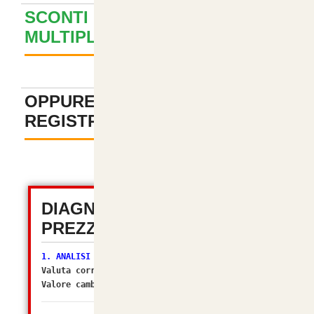
SCONTI PER ACQUISTI
MULTIPLI ? GUARDA QUI
+
OPPURE PAGA SENZA
REGISTRAZIONE
-
DIAGNOSTICA TOTALE
PREZZI (OSC 2.2)
1. ANALISI VALUTA
Valuta corrente:
EUR
Valore cambio (Multiplier):
1.00000000
[OK]