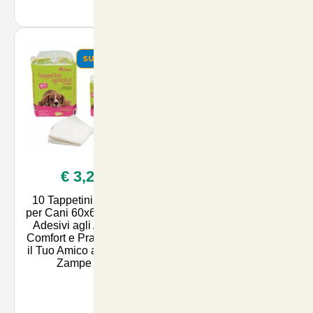
SUMMER
€ 3,20
10 Tappetini Igienici
per Cani 60x60cm con
Adesivi agli Angoli -
Comfort e Praticità per
il Tuo Amico a Quattro
Zampe - A