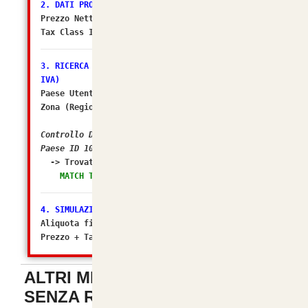
2. DATI PRODOTTO
Prezzo Netto DB: 40.9016
Tax Class ID: 2
3. RICERCA ZONA FISCALE (Il sospettato per NO
IVA)
Paese Utente/Store ID: 105
Zona (Regione) ID: 238
Controllo DB: In quali Zone Fiscali rientra il
Paese ID 105?
-> Trovato in Geo Zone ID:
2 (Italia)
MATCH TROVATO! Tasso configurato: 22.0000%
4. SIMULAZIONE FINALE
Aliquota finale calcolata da osC: 22%
Prezzo + Tasse (Matematico): 49.899952
ALTRI METODI DI PAGAMENTO
SENZA REGISTRAZIONE
-