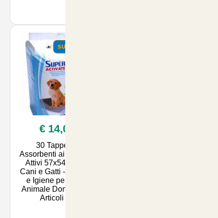
SUMMER
SUMMER
€ 14,00
€ 22,00
30 Tappetini
Detergente
Assorbenti ai Carboni
Igienizzante Sanibox 5
Attivi 57x54cm per
Litri per Animali -
Cani e Gatti - Comfort
Soluzione Efficace per
e Igiene per il Tuo
la Pulizia e la Salute
Animale Domestico |
dei Tuoi Amici a
Articoli pe
Quattro Zam