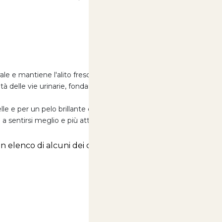
SALDI ESTIVI - TUTTO SCONTATO
ale e mantiene l'alito fresco.
lità delle vie urinarie, fondamentale per il benessere a lungo
lle e per un pelo brillante e sano.
o a sentirsi meglio e più attivo.
 un elenco di alcuni dei componenti chiave: