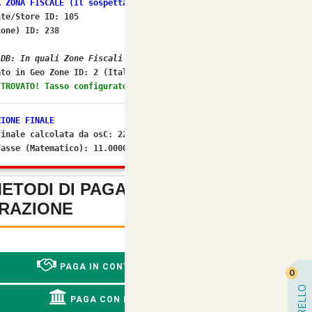
A ZONA FISCALE (Il sospettato per NO IVA)
nte/Store ID: 105
ione) ID: 238
 DB: In quali Zone Fiscali rientra il Paese ID 105?
to in Geo Zone ID:
2 (Italia)
 TROVATO! Tasso configurato: 22.0000%
ZIONE FINALE
finale calcolata da osC: 22%
Tasse (Matematico): 11.000008
METODI DI PAGAMENTO SENZA
RAZIONE
-
PAGA IN CONTRASSEGNO
0
CARRELLO
PAGA CON BONIFICO