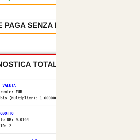
 PAGA SENZA REGISTRAZIONE
-
NOSTICA TOTALE PREZZI (OSC
I VALUTA
rrente:
EUR
mbio (Multiplier):
1.00000000
[OK]
RODOTTO
tto DB: 9.0164
 ID: 2