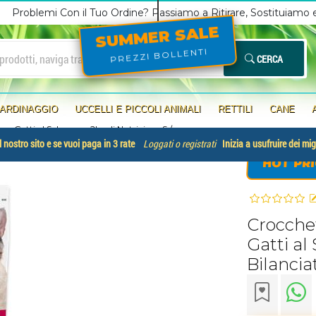
Problemi Con il Tuo Ordine? Passiamo a Ritirare, Sostituiamo
SUMMER SALE
PREZZI BOLLENTI
CERCA
IARDINAGGIO
UCCELLI E PICCOLI ANIMALI
RETTILI
CANE
 per Gatti al Salmone - 2kg di Nutrizione S
/
 nostro sito e se vuoi paga in 3 rate
Loggati o registrati
Inizia a usufruire dei mig
HOT PRI
Crocchet
Gatti al
Bilancia