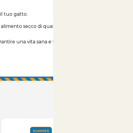
l tuo gatto.
 alimento secco di qualità, progettato per soddisfare
antire una vita sana e felice. Non aspettare, prova
SUMMER