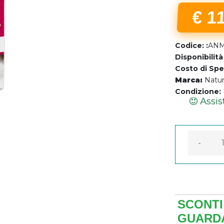
€ 1
Codice: :
ANM
Disponibilità
Costo di Spe
Marca:
Natur
Assis
Condizione:
Garanzi
-
SCONTI 
GUARDA