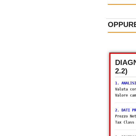
OPPURE
DIAG
2.2)
1. ANALIS
Valuta co
Valore ca
2. DATI P
Prezzo Ne
Tax Class