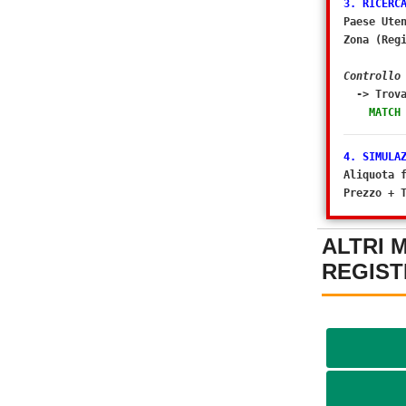
3. RICERC
Paese Ute
Zona (Reg
Controllo
-> Trova
MATCH
4. SIMULA
Aliquota 
Prezzo + 
ALTRI 
REGIST