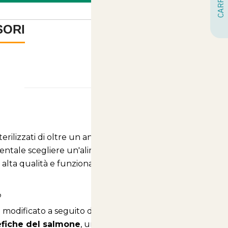
SORI
-
ilizzati di oltre un anno, con uno stile di vita meno
mentale scegliere un'alimentazione appropriata.
i alta qualità e funzionali, per garantire il suo
?
modificato a seguito della sterilizzazione. Le
efiche del salmone
, una fonte proteica eccellente