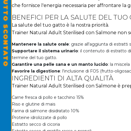
SALDI ESTIVI - TUTTO SCONTATO
che fornisce l'energia necessaria per affrontare la g
BENEFICI PER LA SALUTE DEL TUO
La salute del tuo gatto è la nostra priorità.
Trainer Natural Adult Sterilised con Salmone non s
Mantenere la salute orale
: grazie all'aggiunta di estratt
Supportare il sistema urinario
: il contenuto di estratto 
termine del tuo gatto.
Garantire una pelle sana e un manto lucido
: la miscela
Favorire la digestione
: l'inclusione di FOS (frutto-oligosac
INGREDIENTI DI ALTA QUALITÀ
Trainer Natural Adult Sterilised con Salmone è prep
Carne fresca di pollo e tacchino 15%
Riso e glutine di mais
Farina di salmone disidratato 10%
Proteine idrolizzate di pollo
Estratto secco di cicoria
Estratto secco di mirtillo rosso e propoli