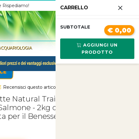
 e Rispediamo!
Chiamaci
3341210267
CARRELLO
0
SUBTOTALE
€ 0,00
AGGIUNGI UN
ACQUARIOLOGIA
PRODOTTO
liori prezzi e dei vantaggi esclusivi.
CE
Recensisci questo articolo
te Natural Trainer Sterilized per
 Salmone - 2kg di Nutrizione Sana e
ta per il Benessere del Tuo Felino