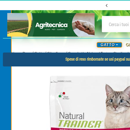
GATTO
G
Home Page
/
Gatto
/
Cibo Secco
/
Crocchette Natural Trainer Sterilized
Spese di reso rimborsate se usi paypal sul