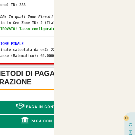
ione) ID: 238
 DB: In quali Zone Fiscali rientra il Paese ID 105?
to in Geo Zone ID:
2 (Italia)
 TROVATO! Tasso configurato: 22.0000%
ZIONE FINALE
finale calcolata da osC: 22%
Tasse (Matematico): 62.000034
METODI DI PAGAMENTO SENZA
RAZIONE
-
PAGA IN CONTRASSEGNO
0
PAGA CON BONIFICO
CARRELLO