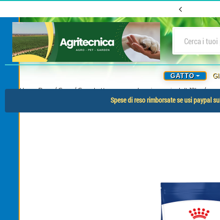
GATTO
G
Home Page
/
Cane
/
Crocchette cane royal canin maxi adult 12kg
/
Spese di reso rimborsate se usi paypal sul