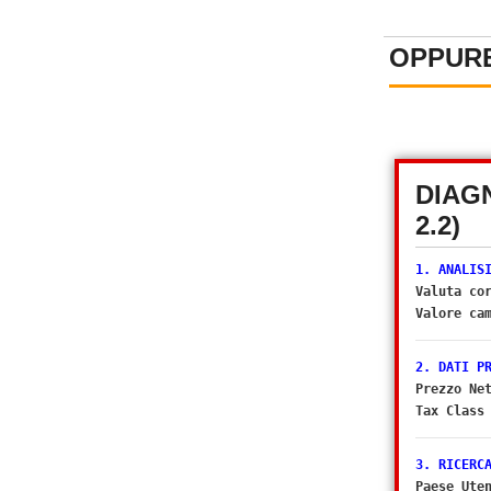
OPPURE
DIAG
2.2)
1. ANALIS
Valuta co
Valore ca
2. DATI P
Prezzo Ne
Tax Class
3. RICERC
Paese Ute