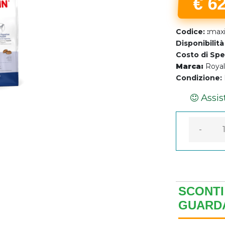
€ 6
Codice: :
maxi
Disponibilità
Costo di Spe
Marca:
Royal
Assis
Condizione:
Garanzi
-
SCONTI 
GUARDA