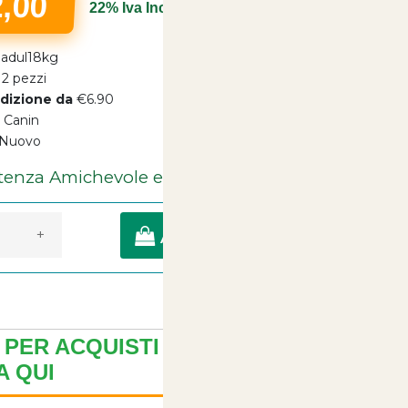
2,00
22% Iva Inclusa
adul18kg
2 pezzi
dizione da
€6.90
 Canin
tenza Amichevole e Cortese Sempre a tua
Nuovo
Disposizione
a di Consegna entro 24/48 Ore Lavorative
+
AGGIUNGI A CARRELLO
PER ACQUISTI MULTIPLI ?
 QUI
+