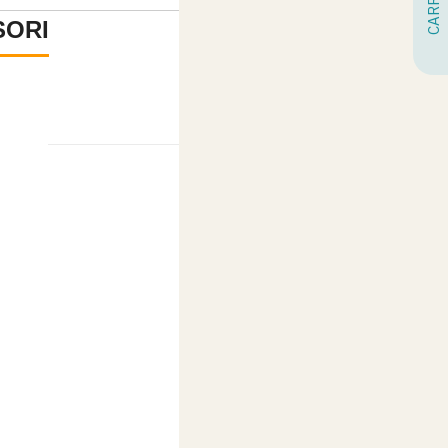
SORI
-