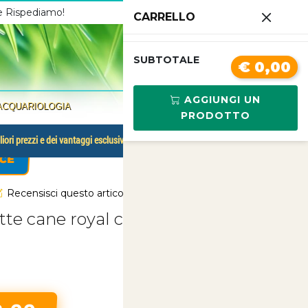
 e Rispediamo!
Chiamaci
3341210267
CARRELLO
0
SUBTOTALE
€ 0,00
AGGIUNGI UN
ACQUARIOLOGIA
PRODOTTO
liori prezzi e dei vantaggi esclusivi.
CE
Recensisci questo articolo
te cane royal canin maxi adult