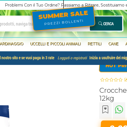
Problemi Con il Tuo Ordine? Passiamo a Ritirare, Sostituiamo
SUMMER SALE
PREZZI BOLLENTI
CERCA
IARDINAGGIO
UCCELLI E PICCOLI ANIMALI
RETTILI
CANE
 nostro sito e se vuoi paga in 3 rate
Loggati o registrati
Inizia a usufruire dei mig
HOT PRI
Crocchet
12kg