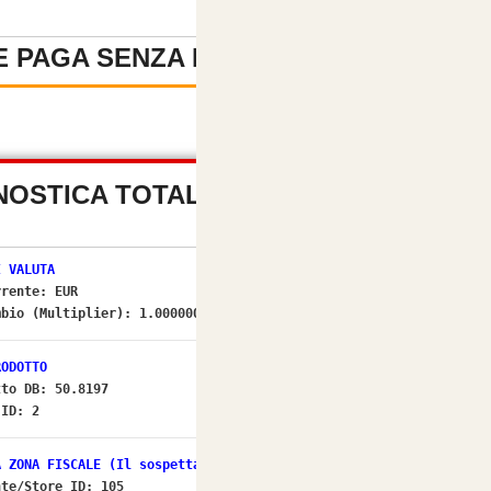
 PAGA SENZA REGISTRAZIONE
-
NOSTICA TOTALE PREZZI (OSC
I VALUTA
rrente:
EUR
mbio (Multiplier):
1.00000000
[OK]
RODOTTO
tto DB: 50.8197
 ID: 2
A ZONA FISCALE (Il sospettato per NO IVA)
nte/Store ID: 105