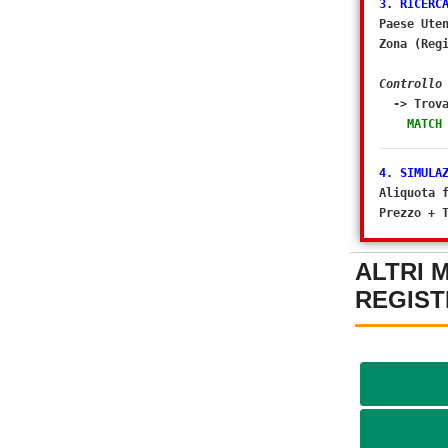
3. RICERC
Paese Ute
Zona (Reg
Controllo
-> Trova
MATCH
4. SIMULA
Aliquota 
Prezzo + 
ALTRI 
REGIST