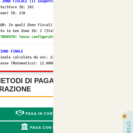
A ZONA FISCALE (Il sospettato per NO IVA)
nte/Store ID: 105
ione) ID: 238
 DB: In quali Zone Fiscali rientra il Paese ID 105?
to in Geo Zone ID:
2 (Italia)
 TROVATO! Tasso configurato: 22.0000%
ZIONE FINALE
finale calcolata da osC: 22%
Tasse (Matematico): 12.000042
METODI DI PAGAMENTO SENZA
RAZIONE
-
PAGA IN CONTRASSEGNO
0
CARRELLO
PAGA CON BONIFICO