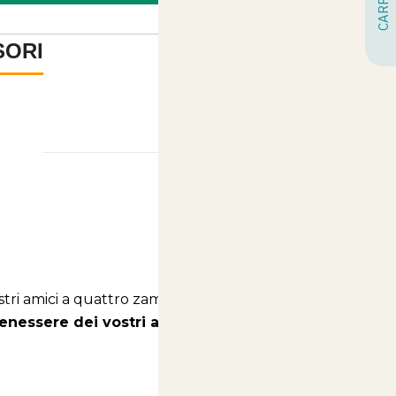
SORI
-
ostri amici a quattro zampe: gli
snack a base di
enessere dei vostri animali
. Scopriamo insieme i