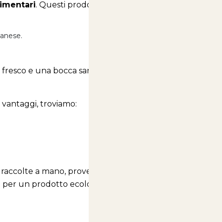
SALDI ESTIVI - TUTTO SCONTATO
limentari
. Questi prodotti sono:
ganese.
 fresco e una bocca sana.
i vantaggi, troviamo:
vo raccolte a mano, provenienti da esemplari che
re per un prodotto ecologico, rispettoso della fauna