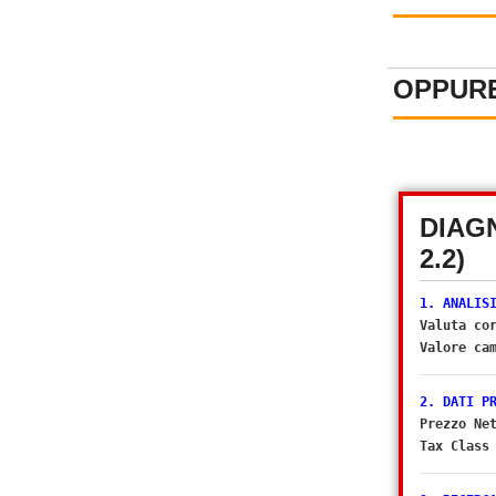
OPPURE
DIAG
2.2)
1. ANALIS
Valuta co
Valore ca
2. DATI P
Prezzo Ne
Tax Class