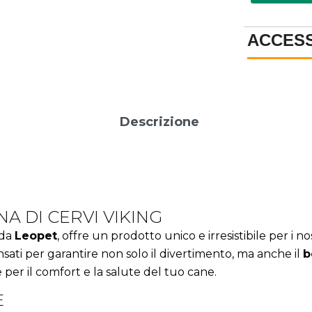
ACCES
Descrizione
A DI CERVI VIKING
 da
Leopet
, offre un prodotto unico e irresistibile per i n
nsati per garantire non solo il divertimento, ma anche il
b
per il comfort e la salute del tuo cane.
E