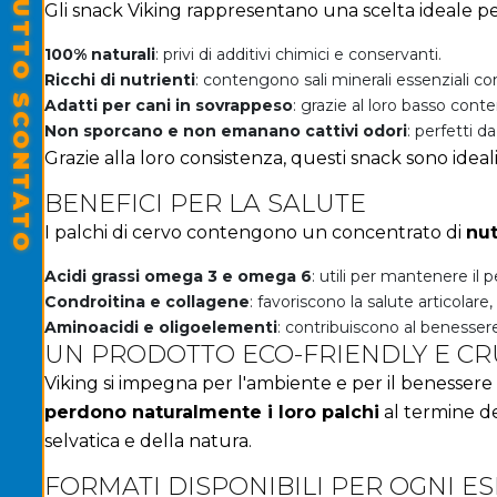
SALDI ESTIVI - TUTTO SCONTATO
Gli snack Viking rappresentano una scelta ideale pe
100% naturali
: privi di additivi chimici e conservanti.
Ricchi di nutrienti
: contengono sali minerali essenziali c
Adatti per cani in sovrappeso
: grazie al loro basso conte
Non sporcano e non emanano cattivi odori
: perfetti d
Grazie alla loro consistenza, questi snack sono ideal
BENEFICI PER LA SALUTE
I palchi di cervo contengono un concentrato di
nut
Acidi grassi omega 3 e omega 6
: utili per mantenere il p
Condroitina e collagene
: favoriscono la salute articolar
Aminoacidi e oligoelementi
: contribuiscono al benesser
UN PRODOTTO ECO-FRIENDLY E CR
Viking si impegna per l'ambiente e per il benessere 
perdono naturalmente i loro palchi
al termine de
selvatica e della natura.
FORMATI DISPONIBILI PER OGNI E