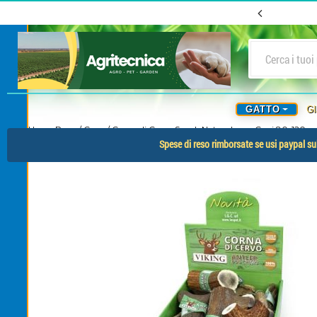
GATTO
G
Home Page
/
Cane
/
Corna di Cervo Snack Naturale per Cani 80-120gra
Spese di reso rimborsate se usi paypal sul