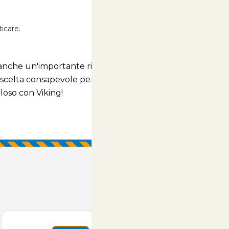
ticare.
nche un'importante risorsa per la sua salute e il suo
a scelta consapevole per ogni proprietario amante
loso con Viking!