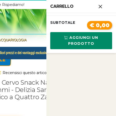
 e Rispediamo!
Chiamaci
3341210267
CARRELLO
0
SUBTOTALE
€ 0,00
AGGIUNGI UN
ACQUARIOLOGIA
PRODOTTO
liori prezzi e dei vantaggi esclusivi.
CE
Recensisci questo articolo
 Cervo Snack Naturale per Cani 80-
i - Delizia Sana e Nutriente per il
o a Quattro Zampe | Articoli per A