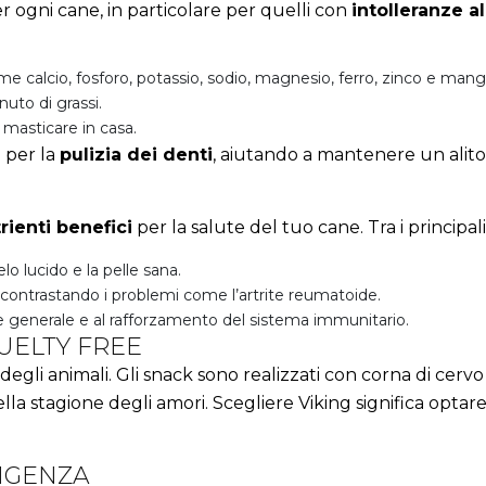
r ogni cane, in particolare per quelli con
intolleranze a
ome calcio, fosforo, potassio, sodio, magnesio, ferro, zinco e man
nuto di grassi.
a masticare in casa.
i per la
pulizia dei denti
, aiutando a mantenere un alito
rienti benefici
per la salute del tuo cane. Tra i principal
elo lucido e la pelle sana.
e, contrastando i problemi come l’artrite reumatoide.
e generale e al rafforzamento del sistema immunitario.
UELTY FREE
degli animali. Gli snack sono realizzati con corna di cer
lla stagione degli amori. Scegliere Viking significa opta
SIGENZA