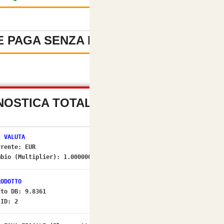
 PAGA SENZA REGISTRAZIONE
-
NOSTICA TOTALE PREZZI (OSC
I VALUTA
rrente:
EUR
mbio (Multiplier):
1.00000000
[OK]
RODOTTO
tto DB: 9.8361
 ID: 2