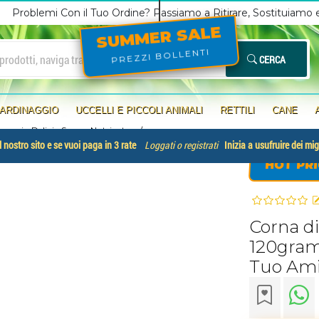
Problemi Con il Tuo Ordine? Passiamo a Ritirare, Sostituiamo
SUMMER SALE
PREZZI BOLLENTI
CERCA
IARDINAGGIO
UCCELLI E PICCOLI ANIMALI
RETTILI
CANE
mmi - Delizia Sana e Nutriente p
/
 nostro sito e se vuoi paga in 3 rate
Loggati o registrati
Inizia a usufruire dei mig
HOT PRI
Corna di
120gramm
Tuo Amic