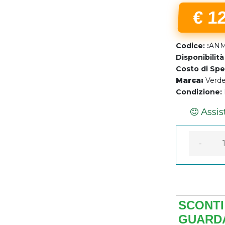
€ 1
Codice: :
ANM
Disponibilità
Costo di Spe
Marca:
Verd
Assis
Condizione:
Garanzi
-
SCONTI 
GUARDA