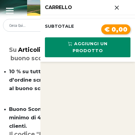
0
CARRELLO
SUMMER SALE
PREZZI BOLLENTI
SUBTOTALE
€ 0,00
Buono Sconto
AGGIUNGI UN
Su
Articoli Animali
esistono due tipi di
PRODOTTO
buono sconto ( non cumulabili):
10 % su tutto il catalogo e senza minimo
d'ordine scrivendo nella casella dedicata
al buono sconto "ebay"
Buono Sconto 10 euro su un acquisto
minimo di 49 euro per tutti i nostri nuovi
clienti.
Il codice "Newclient" o "ebay" deve