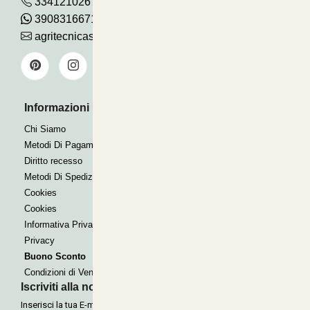
3341210267
390831667115
agritecnicasrl@gmail.com
Informazioni Utili
Pagamenti Accettati
Bonifico
Chi Siamo
Contrassegno
Metodi Di Pagamento
Paypal express
Diritto recesso
Metodi Di Spedizione
Cookies
Cookies
Informativa Privacy
Privacy
Buono Sconto
Condizioni di Vendita
Iscriviti alla nostra Newsletter
Inserisci la tua E-mail per ricevere le nostre offerte tramite