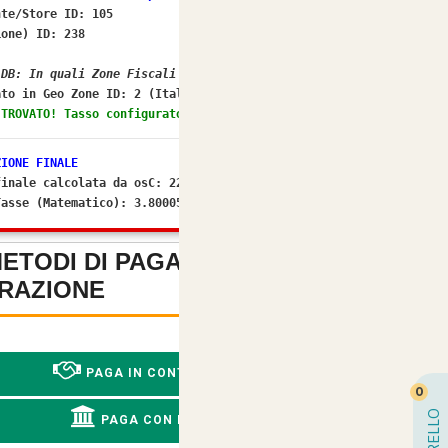
nte/Store ID: 105
ione) ID: 238
 DB: In quali Zone Fiscali rientra il Paese ID 105?
to in Geo Zone ID:
2 (Italia)
 TROVATO! Tasso configurato: 22.0000%
ZIONE FINALE
finale calcolata da osC: 22%
Tasse (Matematico): 3.800056
METODI DI PAGAMENTO SENZA
RAZIONE
-
PAGA IN CONTRASSEGNO
0
CARRELLO
PAGA CON BONIFICO