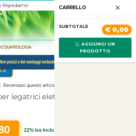
 e Rispediamo!
Chiamaci
3341210267
CARRELLO
0
SUBTOTALE
€ 0,00
AGGIUNGI UN
ACQUARIOLOGIA
PRODOTTO
liori prezzi e dei vantaggi esclusivi.
CE
Recensisci questo articolo
er legatrici elettroniche
,80
22% Iva Inclusa