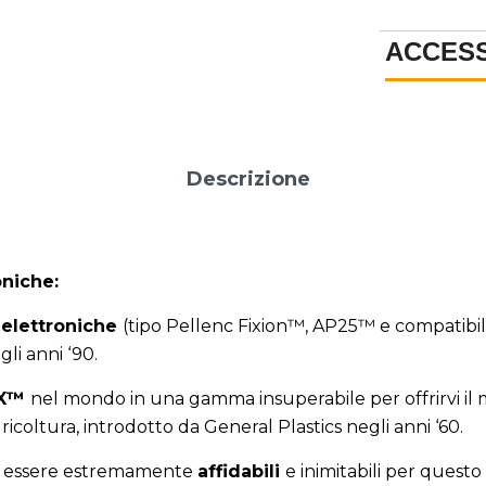
ACCES
Descrizione
oniche:
i elettroniche
(tipo
Pellenc Fixion™, AP25™
e compatibil
gli anni ‘90.
IX™
nel mondo in una gamma insuperabile per offrirvi il mi
ricoltura, introdotto da General Plastics negli anni ‘60.
r essere estremamente
affidabili
e inimitabili per questo