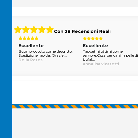
Con 28 Recensioni Reali
Eccellente
Eccellente
Buon prodotto come descritto.
Tappetini ottimi come
Spedizione rapida. Grazie!...
sempre,Ossa per cani in pelle di
bufal...
Delia Peres
annalisa vicaretti