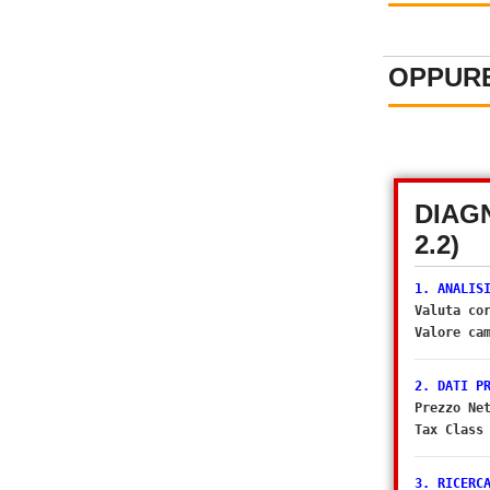
OPPURE
DIAG
2.2)
1. ANALIS
Valuta co
Valore ca
2. DATI P
Prezzo Ne
Tax Class
3. RICERC