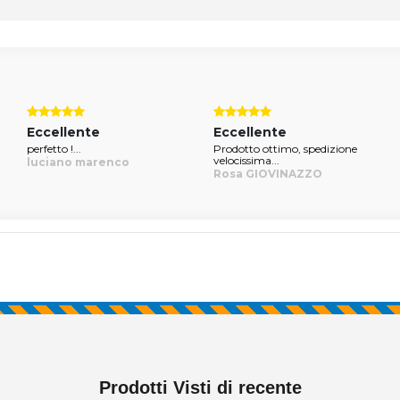
Eccellente
Eccellente
perfetto !...
Prodotto ottimo, spedizione
velocissima...
luciano marenco
Rosa GIOVINAZZO
Prodotti Visti di recente