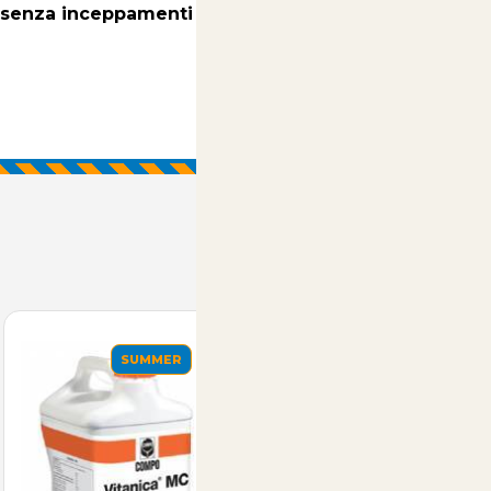
SALDI ESTIVI - TUTTO SCONTATO
senza inceppamenti
e legature affidabili.
SUMMER