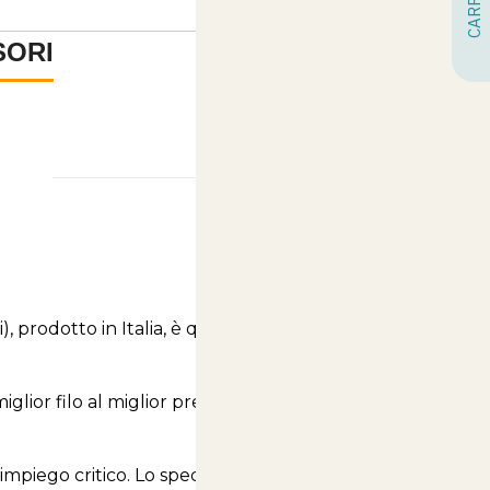
SORI
-
i)
, prodotto in Italia, è quello
su cui è stata
glior filo al miglior prezzo. E’ garantito dal marchio
 impiego critico. Lo speciale
profilo plastico