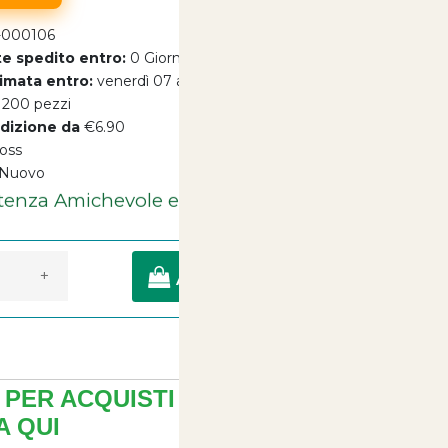
-000106
e spedito entro:
0 Giorni
imata entro:
venerdì 07 agosto 2026
200 pezzi
dizione da
€6.90
oss
tenza Amichevole e Cortese Sempre a tua
Nuovo
Disposizione
a di Consegna entro 24/48 Ore Lavorative
+
AGGIUNGI A CARRELLO
PER ACQUISTI MULTIPLI ?
 QUI
+