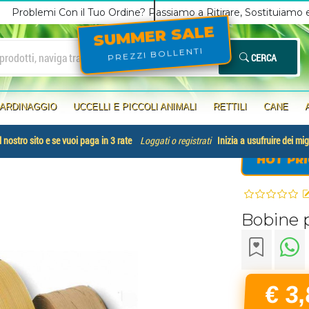
Problemi Con il Tuo Ordine? Passiamo a Ritirare, Sostituiamo
SUMMER SALE
PREZZI BOLLENTI
CERCA
IARDINAGGIO
UCCELLI E PICCOLI ANIMALI
RETTILI
CANE
 nostro sito e se vuoi paga in 3 rate
Loggati o registrati
Inizia a usufruire dei mig
HOT PRI
Bobine p
€ 3