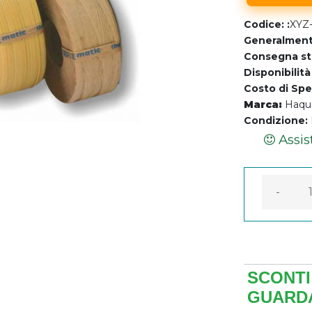
Codice: :
XYZ
Generalment
Consegna st
Disponibilità
Costo di Spe
Marca:
Haqu
Assis
Condizione:
Garanzi
-
SCONTI 
GUARDA