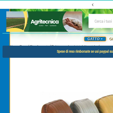
GATTO
G
Home Page
/
Giardinaggio
/
Bobine per legatrici elettroniche
/
Spese di reso rimborsate se usi paypal sul