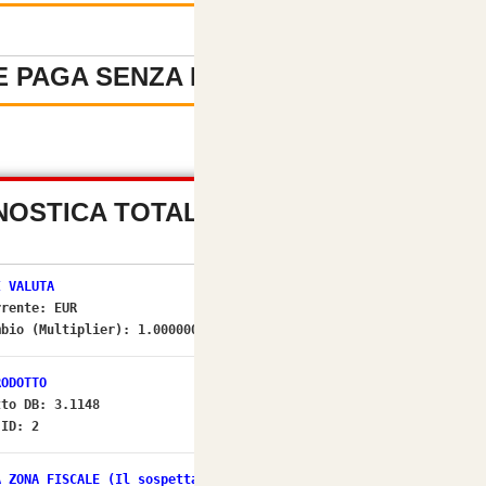
 PAGA SENZA REGISTRAZIONE
-
NOSTICA TOTALE PREZZI (OSC
I VALUTA
rrente:
EUR
mbio (Multiplier):
1.00000000
[OK]
RODOTTO
tto DB: 3.1148
 ID: 2
A ZONA FISCALE (Il sospettato per NO IVA)