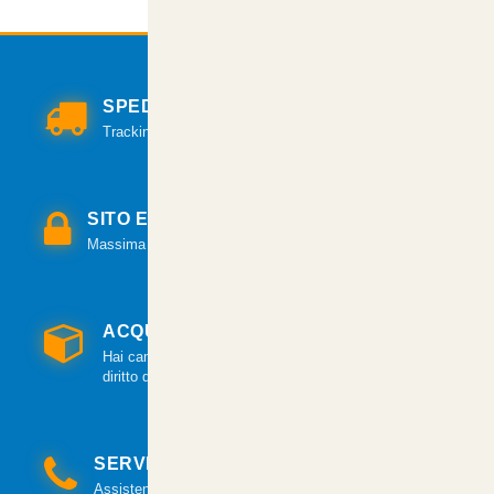
SPEDIZIONI VELOCI
Tracking per il monitoraggio della spedizione.
SITO E PAGAMENTI SICURI
Massima sicurezza per tutte le modalità di pagamento.
ACQUISTO GARANTITO
Hai cambiato idea? Hai 14 giorni per esercitare il
diritto di recesso.
SERVIZIO CLIENTI
Assistenza clienti via mail e telefonica a tua