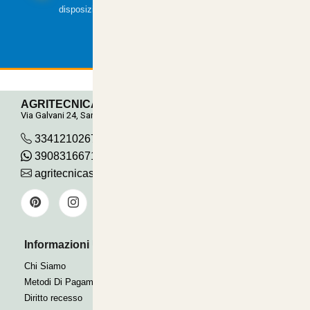
disposizione.
AGRITECNICA S.R.L.
Via Galvani 24, San Pancrazio
3341210267
390831667115
agritecnicasrl@gmail.com
Informazioni Utili
Pagamenti Accettati
Bonifico
Chi Siamo
Contrassegno
Metodi Di Pagamento
Paypal express
Diritto recesso