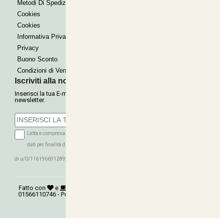
Metodi Di Spedizione
Cookies
Cookies
Informativa Privacy
Privacy
Buono Sconto
Condizioni di Vendita
Iscriviti alla nostra Newsletter
Inserisci la tua E-mail per ricevere le nostre offerte tramite
newsletter.
Letta e compresa l'informativa sulla Privacy autorizzo il trattamento dei miei
dati per finalità di marketing (ricevere newsletter, novità, promozioni) da parte
ISCRIVITI
di u/0/116196691289279339016
Fatto con
e
©
Copyright 2026
AGRITECNICA S.R.L.
- P.Iva:
01566110746 - Powered:
synchrosystem labs
- Design:
adesigner