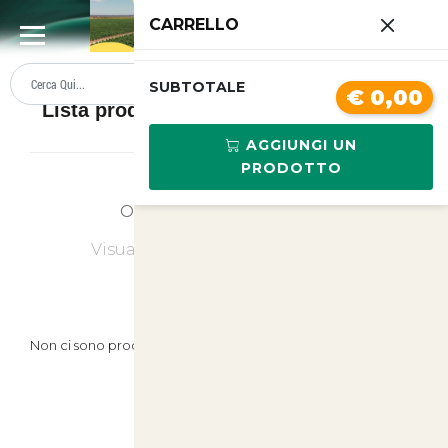
0
CARRELLO
SUMMER SALE
PREZZI BOLLENTI
SUBTOTALE
€ 0,00
Lista prodotti Attrezzatura per vigneto
AGGIUNGI UN
PRODOTTO
Ordina
Ultimi Arrivi
Visualizzati
0
su
0
(di
0
prodotti)
Non ci sono prodotti in questa categoria.
Prodotti Suggeriti