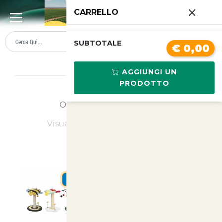
0
CARRELLO
SUMMER SALE
PREZZI BOLLENTI
SUBTOTALE
€ 0,00
Lista prodotti ASIN
AGGIUNGI UN
PRODOTTO
Ordina
Ultimi Arrivi
Visualizzati
1
su
2
(di
2
prodotti)
SUMMER
SUMMER