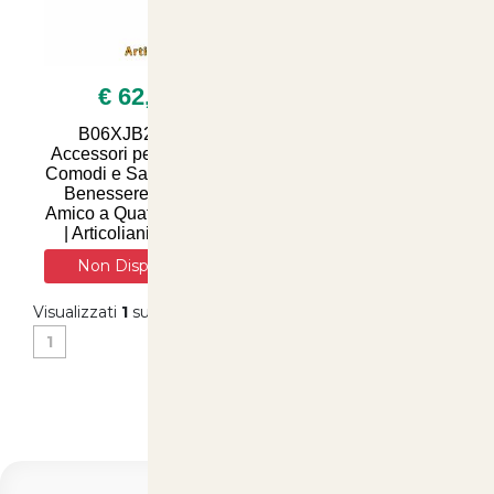
€ 62,00
€ 49,90
B06XJB218C -
Prato Rustico per
Accessori per Animali:
Animali: Soluzione
Comodi e Salutari per il
Naturale per un
Benessere del Tuo
Comfort Ottimale e
Amico a Quattro Zampe
Salute dei Tuoi
| Articolianimali.net
Compagni a Quattro
Zampe - Scopri su Art
Non Disponibile
Visualizzati
1
su
2
(di
2
prodotti)
1