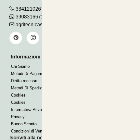
3341210267
390831667115
agritecnicasrl@gmail.com
Informazioni Utili
Pagamenti Accettati
Bonifico
Chi Siamo
Contrassegno
Metodi Di Pagamento
Paypal express
Diritto recesso
Metodi Di Spedizione
Cookies
Cookies
Informativa Privacy
Privacy
Buono Sconto
Condizioni di Vendita
Iscriviti alla nostra Newsletter