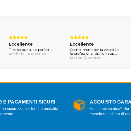
Eccellente
Eccellente
Preciso,puntuale,perfetti...
Complimenti per la velocità e
la professionalità. Non app...
Michela La Mattina
Marco Giannini
O E PAGAMENTI SICURI
ACQUISTO GARA
ma sicurezza per tutte le modalità
Hai cambiato idea? Hai 1
gamento.
esercitare il diritto di re