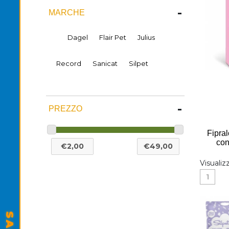
-
MARCHE
Dagel
Flair Pet
Julius
Record
Sanicat
Silpet
-
PREZZO
Fipral
con
Visualiz
1