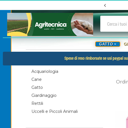
GATTO
G
-
CATEGORIE
Spese di reso rimborsate se usi paypal sul
Acquariologia
Cane
Ordi
Gatto
Giardinaggio
Rettili
Uccelli e Piccoli Animali