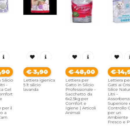
 3,90
€ 48,00
€ 14,90
€ 
iera igienica
Lettiera per
Lettiera per
Lettie
ilicio
Gatto in Silicio
Gatti ai Cristalli di
Gatti a
nda
Professionale -
Silice Naturale 15
Silice 
Sacchetto da
Litri -
Silpet
6x2.5kg per
Assorbenza
Odori,
Comfort e
Superiore e
Pulire
Igiene | Articoli
Controllo Odori
Garan
Animali
per un
Comfor
Ambiente
Tuo Fe
Fresco e Pu