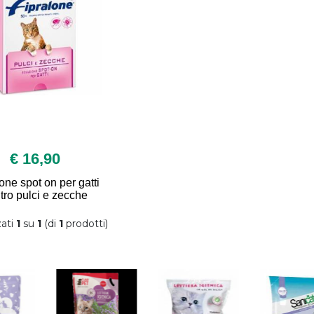
€ 16,90
one spot on per gatti
tro pulci e zecche
zati
1
su
1
(di
1
prodotti)