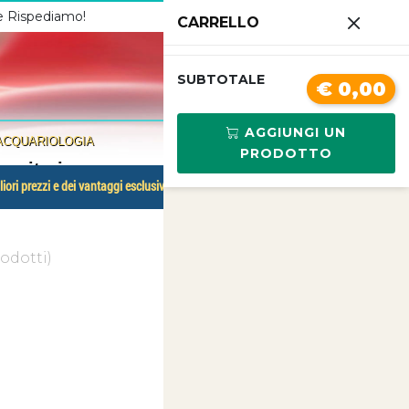
 e Rispediamo!
Chiamaci
3341210267
CARRELLO
0
SUBTOTALE
€ 0,00
AGGIUNGI UN
ACQUARIOLOGIA
PRODOTTO
assitari
liori prezzi e dei vantaggi esclusivi.
odotti)