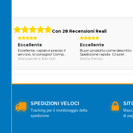
Con 28 Recensioni Reali
Eccellente
Eccellente
nte il
Eccellente, rapido e preciso il
Buon prodotto come descritto.
servizio, lo consiglio! Comp...
Spedizione rapida. Grazie!...
Alessandro Bertoli
Delia Peres
SPEDIZIONI VELOCI
SIT
Tracking per il monitoraggio della
Massi
spedizione.
di pa