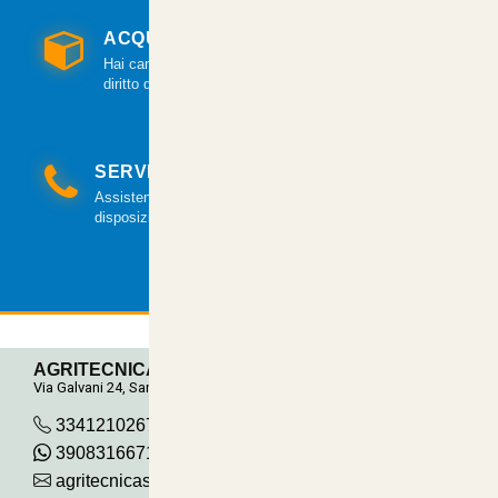
ACQUISTO GARANTITO
Hai cambiato idea? Hai 14 giorni per esercitare il
diritto di recesso.
SERVIZIO CLIENTI
Assistenza clienti via mail e telefonica a tua
disposizione.
AGRITECNICA S.R.L.
Via Galvani 24, San Pancrazio
3341210267
390831667115
agritecnicasrl@gmail.com