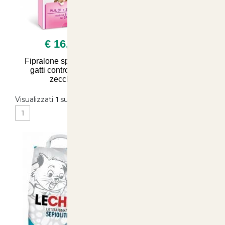
€ 16,90
Fipralone spot on per
gatti contro pulci e
zecche
Visualizzati
1
su
1
(di
1
prodotti)
1