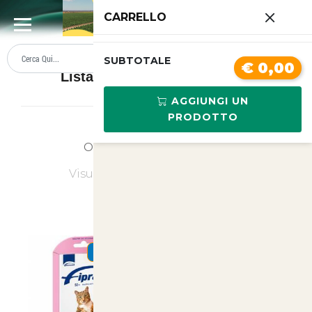
0
CARRELLO
SUMMER SALE
PREZZI BOLLENTI
SUBTOTALE
€ 0,00
Lista prodotti Antiparassitari
AGGIUNGI UN
PRODOTTO
Ordina
Ultimi Arrivi
Visualizzati
1
su
1
(di
1
prodotti)
SUMMER