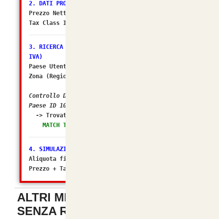
2. DATI PRODOTTO
Prezzo Netto DB: 6.4754
Tax Class ID: 2
3. RICERCA ZONA FISCALE (Il sospettato per NO
IVA)
Paese Utente/Store ID: 105
Zona (Regione) ID: 238
Controllo DB: In quali Zone Fiscali rientra il
Paese ID 105?
-> Trovato in Geo Zone ID:
2 (Italia)
MATCH TROVATO! Tasso configurato: 22.0000%
4. SIMULAZIONE FINALE
Aliquota finale calcolata da osC: 22%
Prezzo + Tasse (Matematico): 7.899988
ALTRI METODI DI PAGAMENTO
SENZA REGISTRAZIONE
-