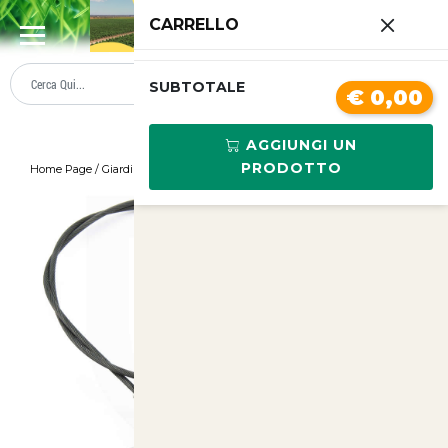
0
CARRELLO
SUMMER SALE
PREZZI BOLLENTI
SUBTOTALE
€ 0,00
AGGIUNGI UN
PRODOTTO
Home Page
/
Giardinaggio
/
Ancora gripple 4 Apex con fune 0.9metri
/