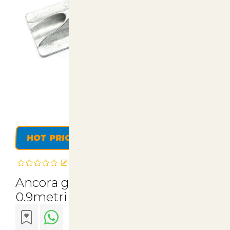
HOT PRICE
Recensisci questo articolo
Ancora gripple 4 Apex con fune
0.9metri