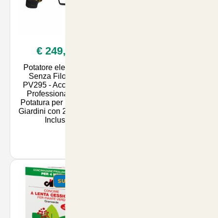
€ 249,00
€ 35,90
Potatore elettronico
Folicist Biopromotore
Senza Filo Volpi
della Fioritura e
PV295 - Accessorio
Allegagione 1 Litro -
Professionale per
Nutriente Naturale per
Potatura per Parchi e
Piante e Fiori su
Giardini con 2 Batterie
ArticoliAnimali.net
Incluse
SUMMER
SUMMER