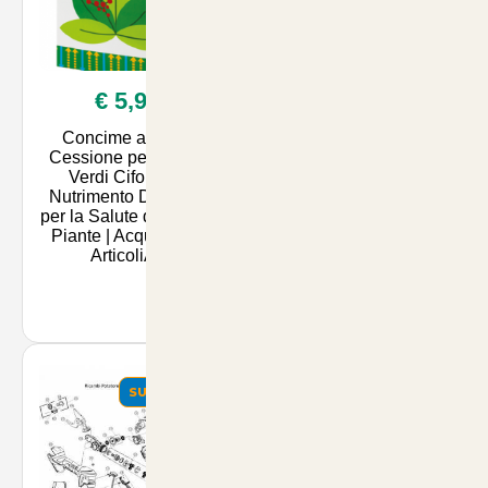
€ 5,90
€ 19,90
Concime a Lenta
Sementi di Prato
Cessione per Piante
Dicondra Repens 500
Verdi Cifo 1kg -
grammi - Ideali per un
Nutrimento Duraturo
Giardino Verde e Sano
per la Salute delle Tue
| Accessori per Animali
Piante | Acquista su
su ArticoliAnimali.net
ArticoliAn
SUMMER