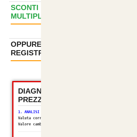
SCONTI PER ACQUISTI
MULTIPLI ? GUARDA QUI
+
OPPURE PAGA SENZA
REGISTRAZIONE
-
DIAGNOSTICA TOTALE
PREZZI (OSC 2.2)
1. ANALISI VALUTA
Valuta corrente:
EUR
Valore cambio (Multiplier):
1.00000000
[OK]