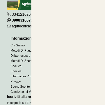
3341210267
390831667115
agritecnicasrl@gmail.com
Informazioni Utili
Pagamenti Accettati
Chi Siamo
Bonifico
Metodi Di Pagamento
Contrassegno
Diritto recesso
Paypal express
Metodi Di Spedizione
Cookies
Cookies
Informativa Privacy
Privacy
Buono Sconto
Condizioni di Vendita
Iscriviti alla nostra Newsletter
Inserisci la tua E-mail per ricevere le nostre offerte tramite