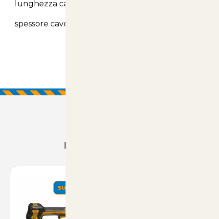
lunghezza cavo 0.9metri
spessore cavo 4 mm
Prodotti Consigliati
SUMMER
SUMMER