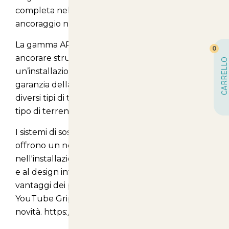
completa nel mercato, offre soluzioni di
ancoraggio nel sottosuolo.
La gamma APEX propone soluzioni ideali per
0
ancorare strutture di vigneti e frutteti con
CARRELLO
un’installazione facile e veloce, un sistema a
garanzia della massima durata nel tempo e tre
diversi tipi di tirante, per potersi adattare a ogni
tipo di terreno.
I sistemi di sospensione e di supporto Gripple
offrono un notevole risparmio di tempo
nell'installazione grazie alla loro facilità di utilizzo
e al design intuitivo. Guarda il video per vedere i
vantaggi dei prodotti e iscriviti al canale
YouTube GrippleTV per non perderti le nostre
novità. https://youtu.be/UudgUlcrFB4