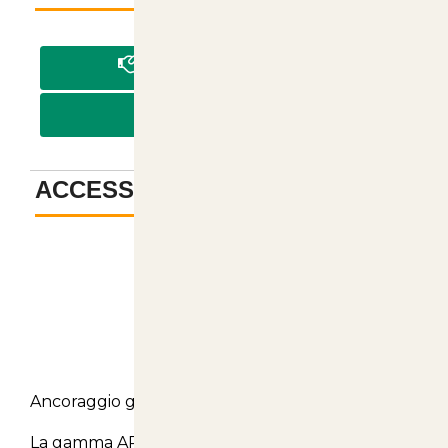
PAGA IN CONTRASSEGNO
PAGA CON BONIFICO
ACCESSORI
-
Descrizione
Ancoraggio gripple Apex 4
La gamma APEX di Gripple, attualmente la più