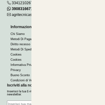
3341210267
390831667115
agritecnicasrl@gmail.com
Informazioni Utili
Pagamenti Accettati
Chi Siamo
Bonifico
Metodi Di Pagamento
Contrassegno
Diritto recesso
Paypal express
Metodi Di Spedizione
Cookies
Cookies
Informativa Privacy
Privacy
Buono Sconto
Condizioni di Vendita
Iscriviti alla nostra Newsletter
Inserisci la tua E-mail per ricevere le nostre offerte tramite
newsletter.