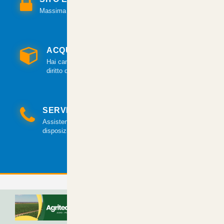
Massima sicurezza per tutte le modalità di pagamento.
ACQUISTO GARANTITO
Hai cambiato idea? Hai 14 giorni per esercitare il
diritto di recesso.
SERVIZIO CLIENTI
Assistenza clienti via mail e telefonica a tua
disposizione.