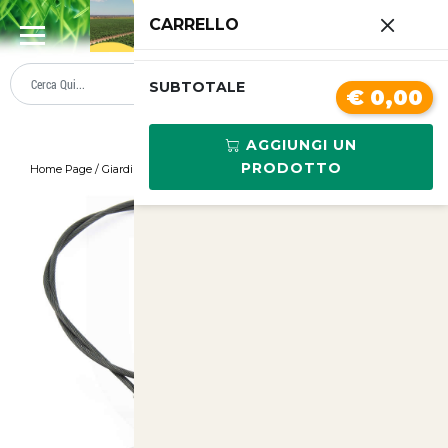
0
CARRELLO
SUMMER SALE
PREZZI BOLLENTI
SUBTOTALE
€ 0,00
AGGIUNGI UN
PRODOTTO
Home Page
/
Giardinaggio
/
Ancora gripple 4 Apex con fune 0.9metri
/