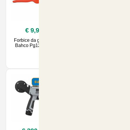
€ 9,90
€ 3,80
Forbice da giardino
Bobine per legatrici
Bahco Pg12 21cm
elettroniche
SUMMER
SUMMER