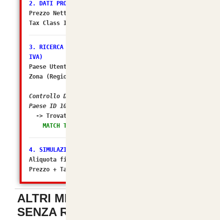
2. DATI PRODOTTO
Prezzo Netto DB: 6.4754
Tax Class ID: 2
3. RICERCA ZONA FISCALE (Il sospettato per NO
IVA)
Paese Utente/Store ID: 105
Zona (Regione) ID: 238
Controllo DB: In quali Zone Fiscali rientra il
Paese ID 105?
-> Trovato in Geo Zone ID:
2 (Italia)
MATCH TROVATO! Tasso configurato: 22.0000%
4. SIMULAZIONE FINALE
Aliquota finale calcolata da osC: 22%
Prezzo + Tasse (Matematico): 7.899988
ALTRI METODI DI PAGAMENTO
SENZA REGISTRAZIONE
-