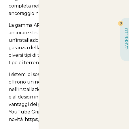
completa nel mercato, offre soluzioni di
ancoraggio nel sottosuolo.
0
La gamma APEX propone soluzioni ideali per
CARRELLO
ancorare strutture di vigneti e frutteti con
un’installazione facile e veloce, un sistema a
garanzia della massima durata nel tempo e tre
diversi tipi di tirante, per potersi adattare a ogni
tipo di terreno.
I sistemi di sospensione e di supporto Gripple
offrono un notevole risparmio di tempo
nell'installazione grazie alla loro facilità di utilizzo
e al design intuitivo. Guarda il video per vedere i
vantaggi dei prodotti e iscriviti al canale
YouTube GrippleTV per non perderti le nostre
novità. https://youtu.be/UudgUlcrFB4