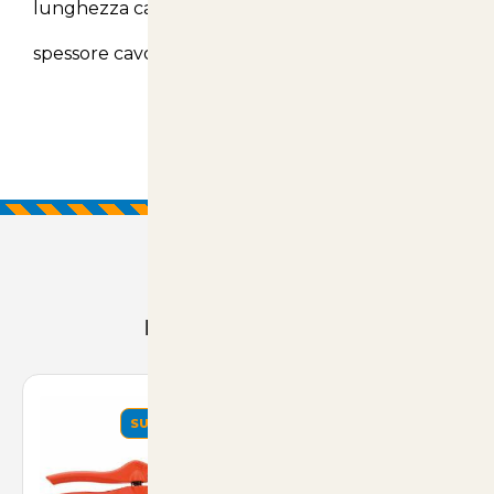
lunghezza cavo 0.9metri
spessore cavo 4 mm
Prodotti Consigliati
SUMMER
SUMMER