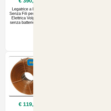
€ 390,00
€ 35,90
Legatrice a Batteria
Folicist Biopromotore
Senza Fili per Vigneto
della Fioritura e
Elettrica Volpi KV5 -
Allegagione 1 Litro -
senza batterie incluse
Nutriente Naturale per
Piante e Fiori su
ArticoliAnimali.net
SUMMER
€ 119,90