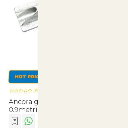
HOT PRICE
Recensisci questo articolo
Ancora gripple 4 Apex con fune
0.9metri