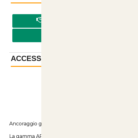
PAGA IN CONTRASSEGNO
PAGA CON BONIFICO
ACCESSORI
-
Descrizione
Ancoraggio gripple Apex 4
La gamma APEX di Gripple, attualmente la più