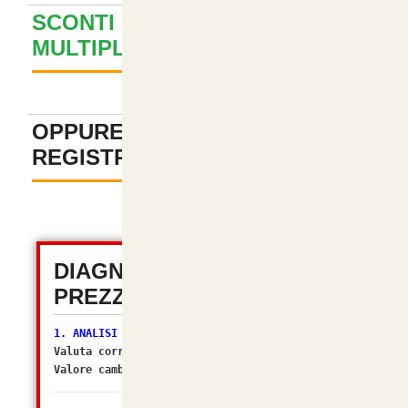
SCONTI PER ACQUISTI
MULTIPLI ? GUARDA QUI
+
OPPURE PAGA SENZA
REGISTRAZIONE
-
DIAGNOSTICA TOTALE
PREZZI (OSC 2.2)
1. ANALISI VALUTA
Valuta corrente:
EUR
Valore cambio (Multiplier):
1.00000000
[OK]