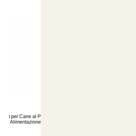
€ 8,50
ne al Pollo e
Biotelo per Pacciamatura Hobbysti 1.4mt x 1
entazione Sana
Soluzione Biodegradabile per la Cura del
Giardino e Comfort degli Animali - Acq