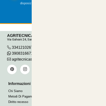
disposizione.
AGRITECNICA S.R.L.
Via Galvani 24, San Pancrazio
3341210267
390831667115
agritecnicasrl@gmail.com
Informazioni Utili
Pagamenti Accettati
Bonifico
Chi Siamo
Contrassegno
Metodi Di Pagamento
Paypal express
Diritto recesso