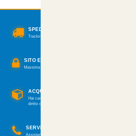
SPEDIZIONI VELOCI
Tracking per il monitoraggio della spedizione.
SITO E PAGAMENTI SICURI
Massima sicurezza per tutte le modalità di pagamento.
ACQUISTO GARANTITO
Hai cambiato idea? Hai 14 giorni per esercitare il
diritto di recesso.
SERVIZIO CLIENTI
Assistenza clienti via mail e telefonica a tua