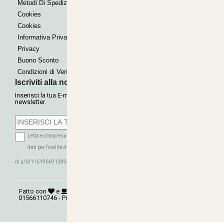
Metodi Di Spedizione
Cookies
Cookies
Informativa Privacy
Privacy
Buono Sconto
Condizioni di Vendita
Iscriviti alla nostra Newsletter
Inserisci la tua E-mail per ricevere le nostre offerte tramite
newsletter.
Letta e compresa l'informativa sulla Privacy autorizzo il trattamento dei miei
dati per finalità di marketing (ricevere newsletter, novità, promozioni) da parte
ISCRIVITI
di u/0/116196691289279339016
Fatto con
e
©
Copyright 2026
AGRITECNICA S.R.L.
- P.Iva:
01566110746 - Powered:
synchrosystem labs
- Design:
adesigner