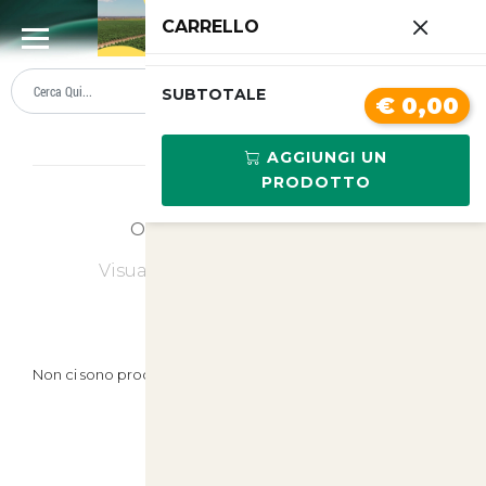
0
CARRELLO
SUMMER SALE
PREZZI BOLLENTI
SUBTOTALE
€ 0,00
Lista prodotti Altro
AGGIUNGI UN
PRODOTTO
Ordina
Ultimi Arrivi
Visualizzati
0
su
0
(di
0
prodotti)
Non ci sono prodotti in questa categoria.
Prodotti Suggeriti