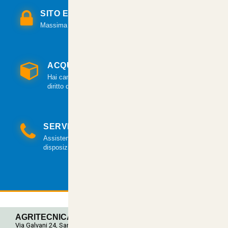
SITO E PAGAMENTI SICURI
Massima sicurezza per tutte le modalità di pagamento.
ACQUISTO GARANTITO
Hai cambiato idea? Hai 14 giorni per esercitare il
diritto di recesso.
SERVIZIO CLIENTI
Assistenza clienti via mail e telefonica a tua
disposizione.
AGRITECNICA S.R.L.
Via Galvani 24, San Pancrazio