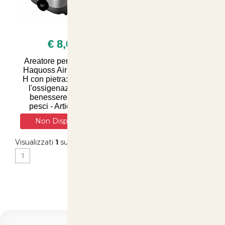
€ 8,00
Areatore per acquario
Haquoss Airline 1.2LT
H con pietra: Ottimizza
l'ossigenazione e il
benessere dei tuoi
pesci - Articolianim
Non Disponibile
Visualizzati
1
su
1
(di
1
prodotti)
1