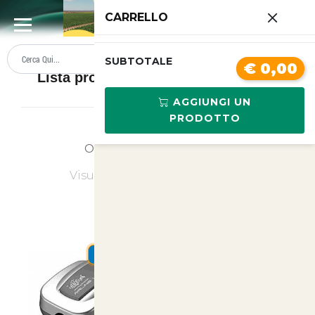
0
CARRELLO
SUMMER SALE
PREZZI BOLLENTI
SUBTOTALE
€ 0,00
Lista prodotti Aeratore per acquario
AGGIUNGI UN
PRODOTTO
Ordina
Ultimi Arrivi
Visualizzati
1
su
1
(di
1
prodotti)
SUMMER