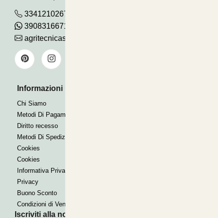
3341210267
390831667115
agritecnicasrl@gmail.com
Informazioni Utili
Pagamenti Accettati
Bonifico
Chi Siamo
Contrassegno
Metodi Di Pagamento
Paypal express
Diritto recesso
Metodi Di Spedizione
Cookies
Cookies
Informativa Privacy
Privacy
Buono Sconto
Condizioni di Vendita
Iscriviti alla nostra Newsletter